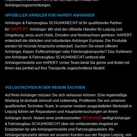
Anhängerzugvorrichtungen.
OFFIZIELLER HÄNDLER FÜR HAPERT ANHÄNGER
Anhänger & Fahrzeugbau SCHUHKNECHT ist Ihr qualifizierter Partner
HAPERT
für
Anhänger. Wir sind der offizielle Händler für Leipzig und
Umgebung, wozu auch Halle, Dresden und Nordsachsen gehören. HAPERT
entwickelt die stärksten und robustesten Anhänger Europas. Die Produkte
werden für höchste Ansprüche entwickelt. Suchen Sie einen offenen
Anhänger, Kipper, Kofferanhänger oder Fahrzeugtransporter? Das Sortiment
von Anhänger & Fahrzeugbau SCHUHKNECHT umfasst alle
Anhängermodelle von HAPERT. Unser Team berät Sie gerne und findet mit
Ihnen das perfekt auf Ihre Transporte zugeschnittene Modell.
VOLLGUTACHTEN IN DER REGION SACHSEN
Auf Ihren Anhänger müssen Sie sich verlassen können. Eine regelmäßige
Wartung ist deshalb sinnvoll und notwendig. Profitieren Sie von unserem
qualifizierten Techniker-Team. In unserer modern ausgestatteten Werkstatt in
Leipzig führen wir Reparaturen und Hauptuntersuchungen an Ihrem
Werkstatt
Anhänger durch. Neben einer professionellen
verfügt Anhänger
& Fahrzeugbau SCHUHKNECHT über ein umfassendes Angebot an
Ersatzteilen für alle Anhängermodelle und Fahrzeugbauteilen. Als
Anhängerspezialist stehen wir unseren Kunden aus der Region Leipzig, von