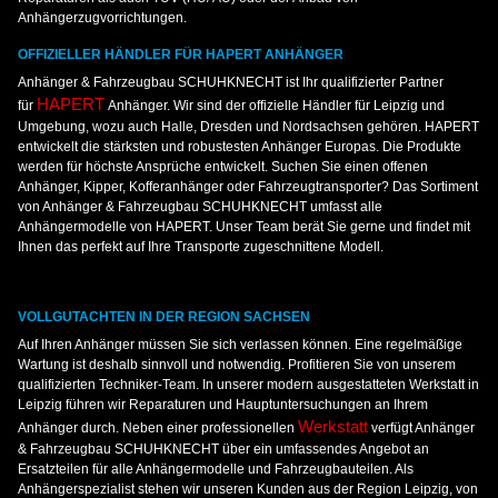
Anhängerzugvorrichtungen.
OFFIZIELLER HÄNDLER FÜR HAPERT ANHÄNGER
Anhänger & Fahrzeugbau SCHUHKNECHT ist Ihr qualifizierter Partner
HAPERT
für
Anhänger. Wir sind der offizielle Händler für Leipzig und
Umgebung, wozu auch Halle, Dresden und Nordsachsen gehören. HAPERT
entwickelt die stärksten und robustesten Anhänger Europas. Die Produkte
werden für höchste Ansprüche entwickelt. Suchen Sie einen offenen
Anhänger, Kipper, Kofferanhänger oder Fahrzeugtransporter? Das Sortiment
von Anhänger & Fahrzeugbau SCHUHKNECHT umfasst alle
Anhängermodelle von HAPERT. Unser Team berät Sie gerne und findet mit
Ihnen das perfekt auf Ihre Transporte zugeschnittene Modell.
VOLLGUTACHTEN IN DER REGION SACHSEN
Auf Ihren Anhänger müssen Sie sich verlassen können. Eine regelmäßige
Wartung ist deshalb sinnvoll und notwendig. Profitieren Sie von unserem
qualifizierten Techniker-Team. In unserer modern ausgestatteten Werkstatt in
Leipzig führen wir Reparaturen und Hauptuntersuchungen an Ihrem
Werkstatt
Anhänger durch. Neben einer professionellen
verfügt Anhänger
& Fahrzeugbau SCHUHKNECHT über ein umfassendes Angebot an
Ersatzteilen für alle Anhängermodelle und Fahrzeugbauteilen. Als
Anhängerspezialist stehen wir unseren Kunden aus der Region Leipzig, von